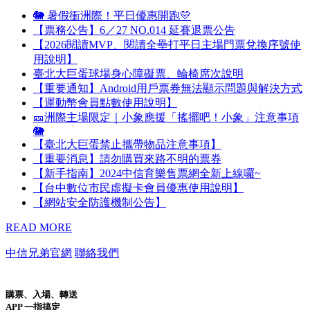
🐘 暑假衝洲際！平日優惠開跑💛
【票務公告】6／27 NO.014 延賽退票公告
【2026閱讀MVP、閱讀全壘打平日主場門票兌換序號使
用說明】
臺北大巨蛋球場身心障礙票、輪椅席次說明
【重要通知】Android用戶票券無法顯示問題與解決方式
【運動幣會員點數使用說明】
🎫洲際主場限定｜小象應援「搖擺吧！小象」注意事項
🐘
【臺北大巨蛋禁止攜帶物品注意事項】
【重要消息】請勿購買來路不明的票券
【新手指南】2024中信育樂售票網全新上線囉~
【台中數位市民虛擬卡會員優惠使用說明】
【網站安全防護機制公告】
READ MORE
中信兄弟官網
聯絡我們
購票、入場、轉送
APP 一指搞定